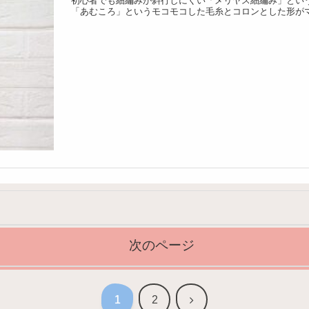
初心者でも細編みが斜行しにくい「メリヤス細編み」とい
「あむころ」というモコモコした毛糸とコロンとした形が
次のページ
次
1
2