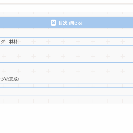
目次
ッグ 材料
グの完成♪