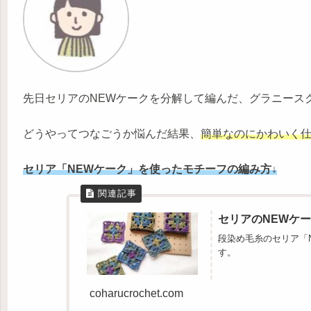
先日セリアのNEWケークを分解して編んだ、グラニース
どうやってつなごうか悩んだ結果、
簡単なのにかわいく
セリア
「NEWケーク」を使ったモチーフの編み方↓
セリアのNEWケ
段染め毛糸のセリア「
す。
coharucrochet.com