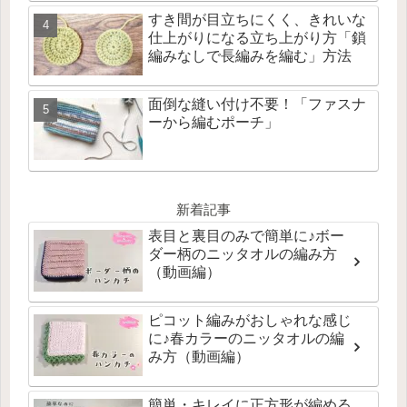
すき間が目立ちにくく、きれいな
仕上がりになる立ち上がり方「鎖
編みなしで長編みを編む」方法
面倒な縫い付け不要！「ファスナ
ーから編むポーチ」
新着記事
表目と裏目のみで簡単に♪ボー
ダー柄のニッタオルの編み方
（動画編）
ピコット編みがおしゃれな感じ
に♪春カラーのニッタオルの編
み方（動画編）
簡単・キレイに正方形が編める