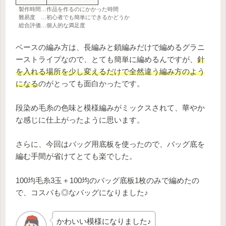
製作時間…作品を作るのにかかった時間
難易度 …初心者でも簡単にできるかどうか
総合評価…個人的な満足度
ベースの編み方は、長編みと鎖編みだけで編めるグラニ
ーストライプなので、とても簡単に編めるんですが、
針
を入れる場所を少し変えるだけで全然違う編み方のよう
になる
のがとっても面白かったです。
段染め毛糸の色味と模様編みがミックスされて、華やか
な感じに仕上がったように思います。
さらに、今回はバッグ用底板を使ったので、バッグ底を
編む手間が省けてとても楽でした。
100均毛糸3玉＋100均のバッグ底板1枚のみで編めたの
で、コスパも◎なバッグになりました♪
かわいい模様になりました♪