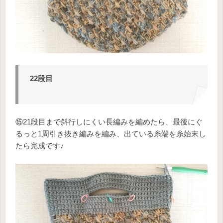
22段目
⑮21段目まで斜行しにくい長編みを編めたら、最後にぐ
るっと1周引き抜き編みを編み、出ている糸端を糸始末し
たら完成です♪