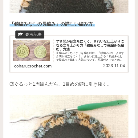
「鎖編みなしの長編み」の詳しい編み方↓
すき間が目立ちにくく、きれいな仕上がりに
なる立ち上がり方「鎖編みなしで長編みを編
む」方法
長編みの立ち上がりを編む時に、「鎖編み3目」よりす
き間が目立ちにくく、きれいに仕上がる「鎖編みなし
で長編みを編む」方法について、写真付きでまとめま
した。
2023.11.04
coharucrochet.com
③ぐるっと1周編んだら、1目めの頭に引き抜く。