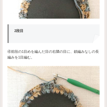
2段目
④前段の1目めを編んだ目の右隣の目に、鎖編みなしの長
編みを1目編む。