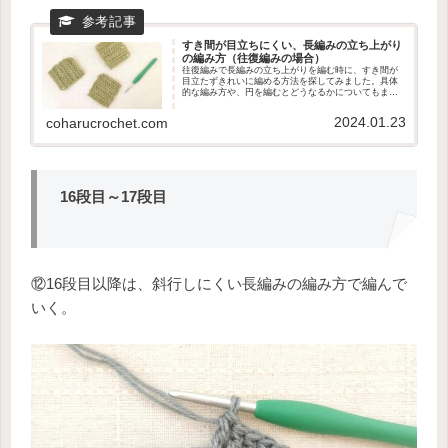
すき間が目立ちにくい、長編みの立ち上がり
の編み方（往復編みの場合）
往復編みで長編みの立ち上がりを編む時に、すき間が
目立たずきれいに編める方法を探してみました。具体
的な編み方や、円を編むとどうなるかについてもまと
めています。
2024.01.23
coharucrochet.com
16段目～17段目
⑫16段目以降は、斜行しにくい長編みの編み方で編んで
いく。