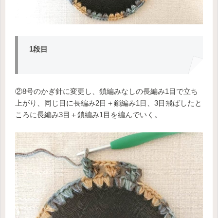
1段目
②8号のかぎ針に変更し、鎖編みなしの長編み1目で立ち
上がり、同じ目に長編み2目＋鎖編み1目、3目飛ばしたと
ころに長編み3目＋鎖編み1目を編んでいく。