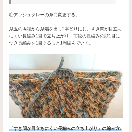
⑪アッシュグレーの糸に変更する。
糸玉の両端から糸端を出し2本どりにし、すき間が目立ち
にくい長編み1目で立ち上がり、前段の長編みの頭1目に
つき長編みを1目ぐるっと1周編んでいく。
「すき間が目立ちにくい長編み
の
立ち上がり
」の編み方↓