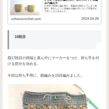
みの編み方
かぎ針で筒状に編む時に、長編みが斜行してしまう原
因や、斜行しにくい長編みの編み方について写真付き
で詳しくまとめました。
2024.04.28
coharucrochet.com
18段目
⑬17段目の両端と真ん中にマーカーをつけ、持ち手を付
ける部分を決める。
今回は持ち手用に、鎖編みを15目編みました。