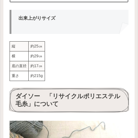
出来上がりサイズ
縦
約25㎝
横
約29㎝
底の直径
約17㎝
重さ
約215g
ダイソー 「リサイクルポリエステル
毛糸」について