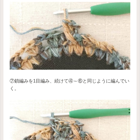
⑦鎖編みを1目編み、続けて④～⑥と同じように編んでい
く。