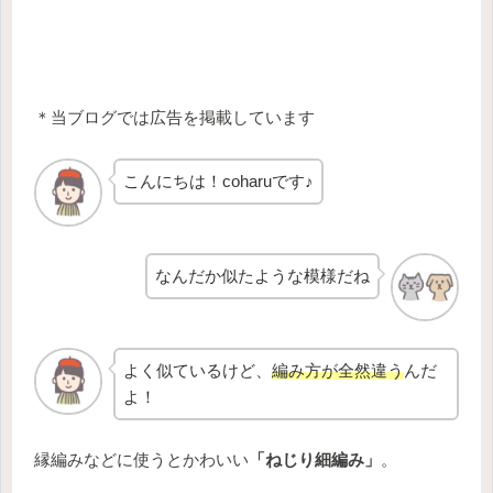
＊当ブログでは広告を掲載しています
こんにちは！coharuです♪
なんだか似たような模様だね
よく似ているけど、
編み方が全然違う
んだ
よ！
縁編みなどに使うとかわいい
「ねじり細編み」
。