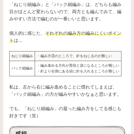
「ねじり細編み」と「バック細編み」は、どちらも編み
目がほとんど変わらないので、両方とも編んでみて、編
みやすい方法で編むのが一番いいと思います。
個人的に感じた、
それぞれの編み方の編みにくいポイン
ト
は…
ねじり細編み
・編み方③のところで、針をねじるのが難しい
・編み進める方向が普段と逆になるところが難しい
バック細編み
・針より右側にある頭に針を入れるところが難しい
私は、左から右に編み進めることに慣れてしまえば、
「バック細編み」の方が編みやすいかなぁと思います。
でも、「ねじり細編み」の凝った編み方をしてる感じも
好きです（笑）