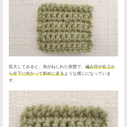
拡大してみると、糸がねじれた状態で、
編み目が右上か
ら左下に向かって斜めに走る
ような感じになっていま
す。