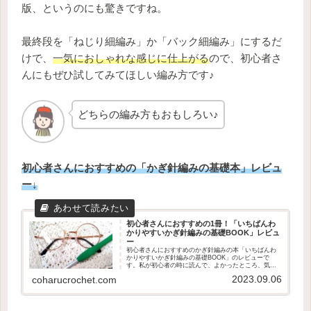
版、というのにも驚きですね。
最終段を「ねじり細編み」か「バック細編み」にするだ
けで、
一気におしゃれな感じに仕上がる
ので、初心者さ
んにもぜひ試してみてほしい編み方です♪
どちらの編み方もおもしろい♪
初心者さんにおすすめの「かぎ針編みの基礎本」レビュ
ー↓
初心者さんにおすすめの1冊！「いちばんわ
かりやすいかぎ針編みの基礎BOOK」レビュ
ー
初心者さんにおすすめのかぎ針編みの本「いちばんわ
かりやすいかぎ針編みの基礎BOOK」のレビューで
す。私が初心者の時に読んで、よかったところ、気に
なるところなどについてまとめました。
2023.09.06
coharucrochet.com