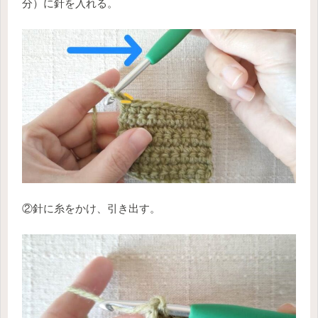
分）に針を入れる。
②針に糸をかけ、引き出す。