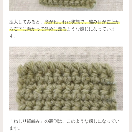
拡大してみると、
糸がねじれた状態で、編み目が左上か
ら右下に向かって斜めに走る
ような感じになっていま
す。
「ねじり細編み」の裏側は、このような感じになってい
ます。