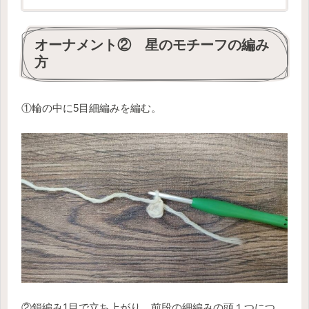
オーナメント② 星のモチーフの編み
方
①輪の中に5目細編みを編む。
②鎖編み1目で立ち上がり、前段の細編みの頭１つにつ