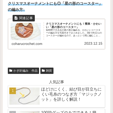
クリスマスオーナメントにも◎「星の形のコースター」
の編み方↓
クリスマスオーナメントにも！簡単・かわい
い「星の形のコースター」
短時間で大きめの星の形が編める、かわいいコースタ
ーの編み方を写真付きでまとめました。3段で約12㎝の
コースターが編めるので、あっという間に編むことが
できます。クリスマスオーナメントにもおすすめ！
2023.12.15
coharucrochet.com
かぎ針編み 作品
雑貨
人気記事
ほどけにくく、結び目が目立ちに
くい毛糸のつなぎ方「マジックノ
ット」を詳しく解説！
100均グッズのみでできる！簡