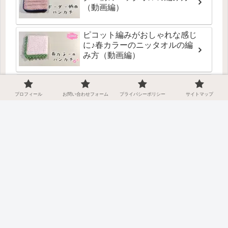
（動画編）
ピコット編みがおしゃれな感じ
に♪春カラーのニッタオルの編
み方（動画編）
簡単・キレイに正方形が編める
♪「よね編み」のニッタオルの
プロフィール
お問い合わせフォーム
プライバシーポリシー
サイトマップ
編み方(動画編）