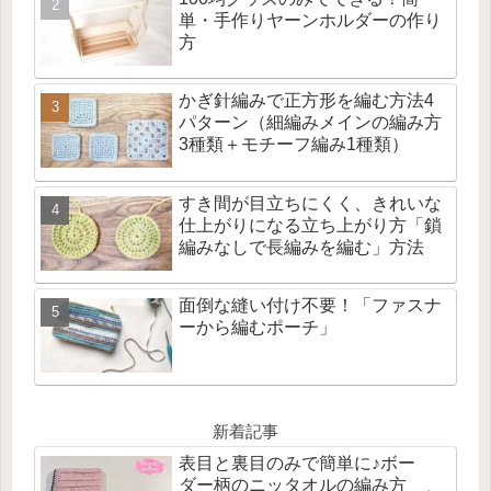
単・手作りヤーンホルダーの作り
方
かぎ針編みで正方形を編む方法4
パターン（細編みメインの編み方
3種類＋モチーフ編み1種類）
すき間が目立ちにくく、きれいな
仕上がりになる立ち上がり方「鎖
編みなしで長編みを編む」方法
面倒な縫い付け不要！「ファスナ
ーから編むポーチ」
新着記事
表目と裏目のみで簡単に♪ボー
ダー柄のニッタオルの編み方