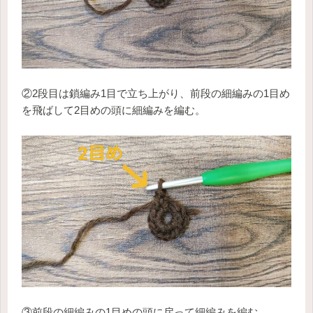
②2段目は鎖編み1目で立ち上がり、前段の細編みの1目め
を飛ばして2目めの頭に細編みを編む。
③前段の細編みの1目めの頭に戻って細編みを編む。