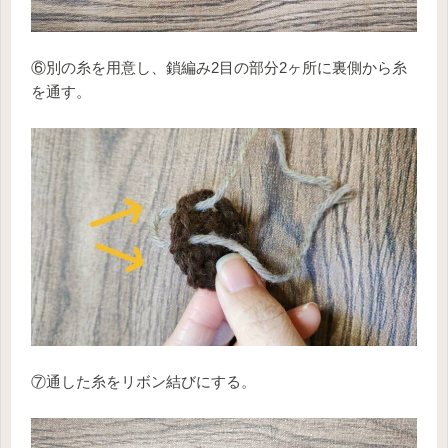
⑥別の糸を用意し、鎖編み2目の部分2ヶ所に裏側から糸
を通す。
⑦通した糸をリボン結びにする。