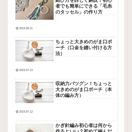
結び方を詳しく解説！初心
者でも簡単にできる「毛糸
のタッセル」の作り方
2023.08.21
ちょっと大きめのがま口ポ
ーチ（口金を縫い付ける方
法）
2023.07.13
収納力バツグン！ちょっと
大きめのがま口ポーチ（本
体の編み方）
2023.07.12
かぎ針編み初心者は何から
作るといい？初めて編んだ