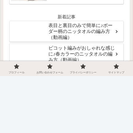
新着記事
表目と裏目のみで簡単に♪ボー
ダー柄のニッタオルの編み方
（動画編）
ピコット編みがおしゃれな感じ
に♪春カラーのニッタオルの編
み方（動画編）
簡単・キレイに正方形が編める
プロフィール
お問い合わせフォーム
プライバシーポリシー
サイトマップ
♪「よね編み」のニッタオルの
編み方(動画編）