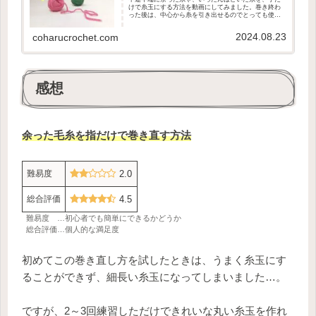
けで糸玉にする方法を動画にしてみました。巻き終わ
った後は、中心から糸を引き出せるのでとっても使い
やすくて便利です！
2024.08.23
coharucrochet.com
感想
余った毛糸を指だけで巻き直す方法
難易度
2.0
総合評価
4.5
難易度 …初心者でも簡単にできるかどうか
総合評価…個人的な満足度
初めてこの巻き直し方を試したときは、うまく糸玉にす
ることができず、細長い糸玉になってしまいました…。
ですが、2～3回練習しただけできれいな丸い糸玉を作れ