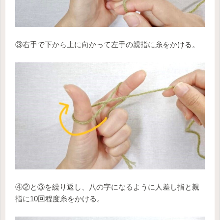
③右手で下から上に向かって左手の親指に糸をかける。
④②と③を繰り返し、八の字になるように人差し指と親
指に10回程度糸をかける。