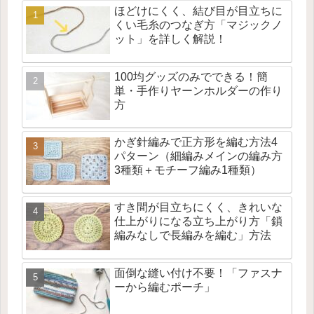
ほどけにくく、結び目が目立ちに
くい毛糸のつなぎ方「マジックノ
ット」を詳しく解説！
100均グッズのみでできる！簡
単・手作りヤーンホルダーの作り
方
かぎ針編みで正方形を編む方法4
パターン（細編みメインの編み方
3種類＋モチーフ編み1種類）
すき間が目立ちにくく、きれいな
仕上がりになる立ち上がり方「鎖
編みなしで長編みを編む」方法
面倒な縫い付け不要！「ファスナ
ーから編むポーチ」