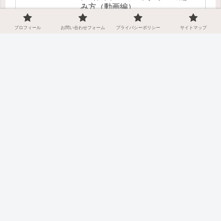
み方（動画編）
簡単・キレイに正方形が編める
プロフィール
お問い合わせフォーム
プライバシーポリシー
サイトマップ
♪「よね編み」のニッタオルの
編み方(動画編）