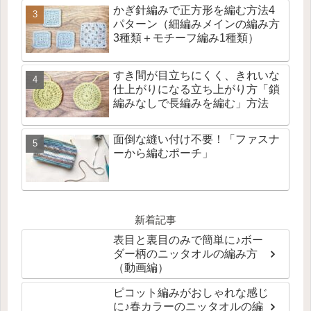
かぎ針編みで正方形を編む方法4
パターン（細編みメインの編み方
3種類＋モチーフ編み1種類）
すき間が目立ちにくく、きれいな
仕上がりになる立ち上がり方「鎖
編みなしで長編みを編む」方法
面倒な縫い付け不要！「ファスナ
ーから編むポーチ」
新着記事
表目と裏目のみで簡単に♪ボー
ダー柄のニッタオルの編み方
（動画編）
ピコット編みがおしゃれな感じ
に♪春カラーのニッタオルの編