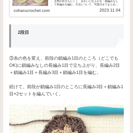
き間が目立ちにくく、きれいに仕上がる「鎖編みなし
で長編みを編む」方法について、写真付きでまとめま
した。
2023.11.04
coharucrochet.com
2段目
③糸の色を変え、前段の鎖編み1目のところ（どこでも
OK)に鎖編みなしの長編み1目で立ち上がり、長編み2目
＋鎖編み1目＋長編み3目＋鎖編み1目を編む。
続けて、前段が鎖編み1目のところに長編み3目＋鎖編み1
目×2セットを編んでいく。