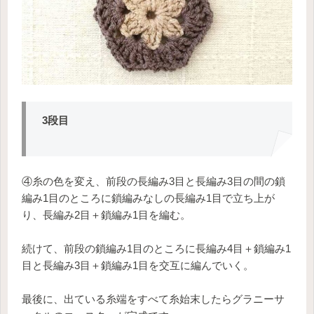
3段目
④糸の色を変え、前段の長編み3目と長編み3目の間の鎖
編み1目のところに鎖編みなしの長編み1目で立ち上が
り、長編み2目＋鎖編み1目を編む。
続けて、前段の鎖編み1目のところに長編み4目＋鎖編み1
目と長編み3目＋鎖編み1目を交互に編んでいく。
最後に、出ている糸端をすべて糸始末したらグラニーサ