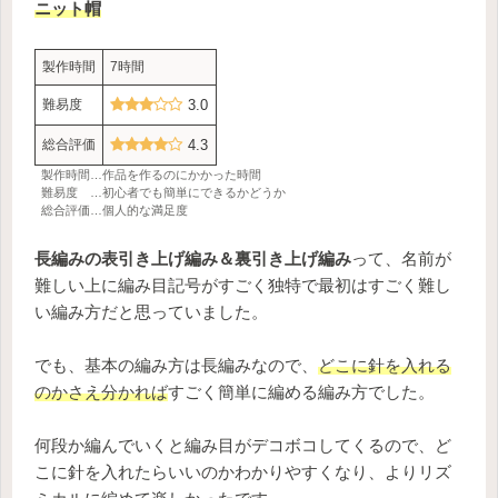
ニット帽
製作時間
7時間
難易度
3.0
総合評価
4.3
製作時間…作品を作るのにかかった時間
難易度 …初心者でも簡単にできるかどうか
総合評価…個人的な満足度
長編みの表引き上げ編み＆裏引き上げ編み
って、名前が
難しい上に編み目記号がすごく独特で最初はすごく難し
い編み方だと思っていました。
でも、基本の編み方は長編みなので、
どこに針を入れる
のかさえ分かれば
すごく簡単に編める編み方でした。
何段か編んでいくと編み目がデコボコしてくるので、ど
こに針を入れたらいいのかわかりやすくなり、よりリズ