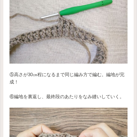
⑤高さが30㎝程になるまで同じ編み方で編む。編地が完
成！
⑥編地を裏返し、最終段のあたりをなみ縫いしていく。