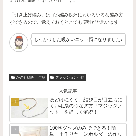
ミカルに編めて楽しかったです。
「引き上げ編み」はゴム編み以外にもいろいろな編み方
ができるので、覚えておくととても便利だと思います！
しっかりした暖かいニット帽になりました♪
かぎ針編み 作品
ファッション小物
人気記事
ほどけにくく、結び目が目立ちに
くい毛糸のつなぎ方「マジックノ
ット」を詳しく解説！
100均グッズのみでできる！簡
単・手作りヤーンホルダーの作り