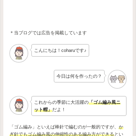
＊当ブログでは広告を掲載しています
こんにちは！coharuです♪
今日は何を作ったの？
これからの季節に大活躍の
「ゴム編み風ニ
ット帽」
だよ！
「ゴム編み」といえば棒針で編むのが一般的ですが、
か
ぎ針でもゴム編み風の伸縮性のある編み方ができる
とい