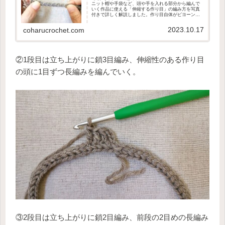
ニット帽や手袋など、頭や手を入れる部分から編んで
いく作品に使える「伸縮する作り目」の編み方を写真
付きで詳しく解説しました。作り目自体がビヨーンと
横に伸びる、おもしろい編み方です。
2023.10.17
coharucrochet.com
②1段目は立ち上がりに鎖3目編み、伸縮性のある作り目
の頭に1目ずつ長編みを編んでいく。
③2段目は立ち上がりに鎖2目編み、前段の2目めの長編み