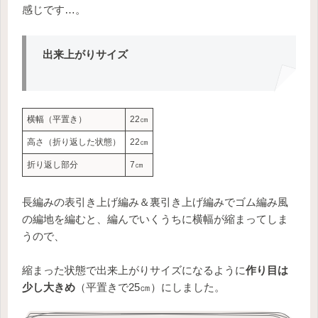
感じです…。
出来上がりサイズ
横幅（平置き）
22㎝
高さ（折り返した状態）
22㎝
折り返し部分
7㎝
長編みの表引き上げ編み＆裏引き上げ編みでゴム編み風
の編地を編むと、編んでいくうちに横幅が縮まってしま
うので、
縮まった状態で出来上がりサイズになるように
作り目は
少し大きめ
（平置きで25㎝）にしました。