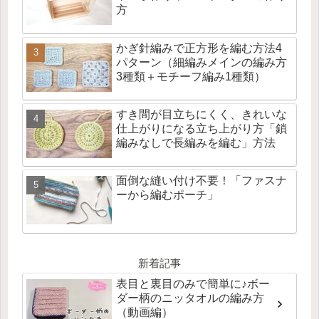
方
かぎ針編みで正方形を編む方法4
パターン（細編みメインの編み方
3種類＋モチーフ編み1種類）
すき間が目立ちにくく、きれいな
仕上がりになる立ち上がり方「鎖
編みなしで長編みを編む」方法
面倒な縫い付け不要！「ファスナ
ーから編むポーチ」
新着記事
表目と裏目のみで簡単に♪ボー
ダー柄のニッタオルの編み方
（動画編）